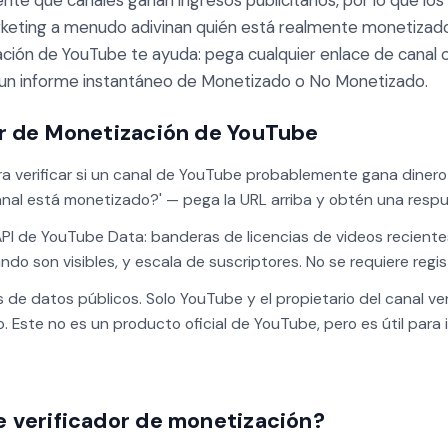
te qué canales ganan ingresos publicitarios, por lo que los
rketing a menudo adivinan quién está realmente monetizad
ción de YouTube te ayuda: pega cualquier enlace de canal 
n informe instantáneo de Monetizado o No Monetizado.
or de Monetización de YouTube
ra verificar si un canal de YouTube probablemente gana diner
canal está monetizado?' — pega la URL arriba y obtén una respu
I de YouTube Data: banderas de licencias de videos recientes,
o son visibles, y escala de suscriptores. No se requiere regist
de datos públicos. Solo YouTube y el propietario del canal ven
Este no es un producto oficial de YouTube, pero es útil para i
e verificador de monetización?