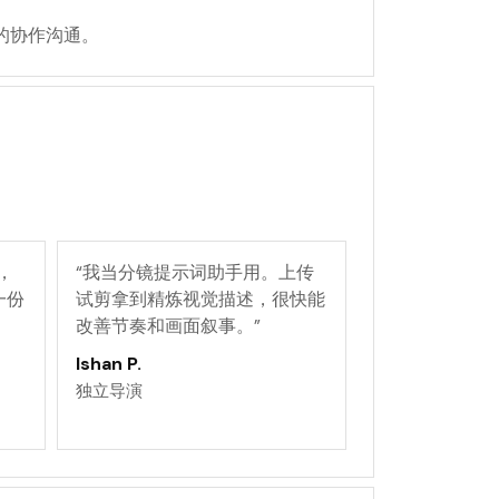
的协作沟通。
，
“
我当分镜提示词助手用。上传
一份
试剪拿到精炼视觉描述，很快能
改善节奏和画面叙事。
”
Ishan P.
独立导演