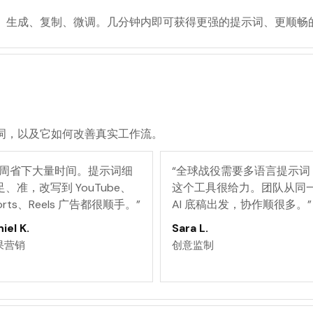
、生成、复制、微调。几分钟内即可获得更强的提示词、更顺畅
词，以及它如何改善真实工作流。
周省下大量时间。提示词细
“
全球战役需要多语言提示词
足、准，改写到 YouTube、
这个工具很给力。团队从同
orts、Reels 广告都很顺手。
”
AI 底稿出发，协作顺很多。
”
iel K.
Sara L.
果营销
创意监制