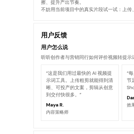
擦、提升产出节奏。
不妨用当前项目中的真实片段试一试：上传
用户反馈
用户怎么说
听听创作者与营销同行如何评价视频转提示
“
这是我们用过最快的 AI 视频提
“
每
示词工具。上传粗剪就能得到清
节
晰、可投产的文案，剪辑从创意
Sh
到交付快很多。
”
Dan
Maya R.
效
内容策略师