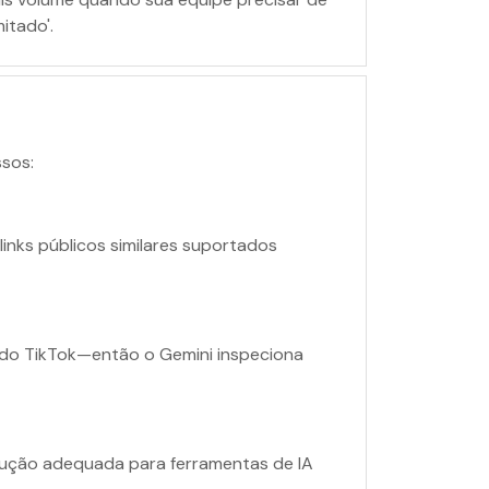
itado'.
ssos:
links públicos similares suportados
s do TikTok—então o Gemini inspeciona
dução adequada para ferramentas de IA