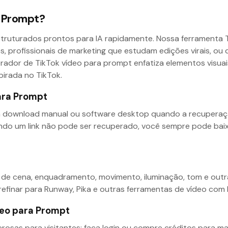
a Prompt?
truturados prontos para IA rapidamente. Nossa ferramenta T
res, profissionais de marketing que estudam edições virais, 
rador de TikTok vídeo para prompt enfatiza elementos visuais
pirada no TikTok.
ara Prompt
 download manual ou software desktop quando a recuperaç
uando um link não pode ser recuperado, você sempre pode bai
 cena, enquadramento, movimento, iluminação, tom e outra
inar para Runway, Pika e outras ferramentas de vídeo com I
deo para Prompt
rosas para visitantes; faça login ou compre créditos para m