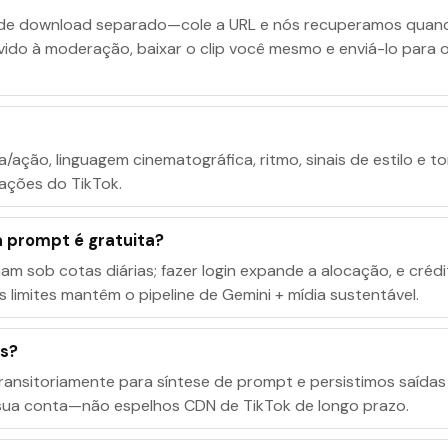
de download separado—cole a URL e nós recuperamos quando
ido à moderação, baixar o clip você mesmo e enviá-lo para o
ão, linguagem cinematográfica, ritmo, sinais de estilo e t
rações do TikTok.
a prompt é gratuita?
am sob cotas diárias; fazer login expande a alocação, e cré
 limites mantêm o pipeline de Gemini + mídia sustentável.
os?
ransitoriamente para síntese de prompt e persistimos saída
 sua conta—não espelhos CDN de TikTok de longo prazo.