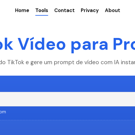
Home
Tools
Contact
Privacy
About
ok Vídeo para P
 do TikTok e gere um prompt de vídeo com IA inst
com