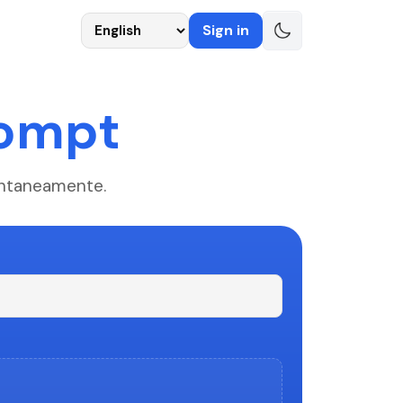
Language
Sign in
rompt
antaneamente.