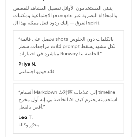
يتبنى المستخدمون الأوائل تفصيل المشاهد للقصص
الاجتماعية ومكتبات prompts والمحاذاة البصرية عبر
الفرق — إليك ردود فعل ممثلة بهذا ال spirit.
نحصل على قائمة shots بالكلمات دون الجلوس
“
لثلاث مراجعات. سطر prompt لكل مشهد يسقط
”
مباشرة في اختبارات Runway الخاصة بنا.
Priya N.
قائد فيديو اجتماعي
أقسام Markdown تُ对应 إلى علامات timeline
“
الخاصة بي. إنه أول مخرج AI استخدمته يحترم كيف
”
أقص بالفعل.
Leo T.
محرّر وكالة