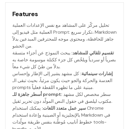
Features
تحليل مركّز على المشاهد مع نفس الإعدادات العملية
العملية مثل فيديو إلى Prompt: تكرار سريع، Markdown
جاهز للحافظة، ومحتوى موجه للمحترفين المبدعين بدلاً
من الحشو.
تقسيم تلقائي للمشاهد:
يبحث النموذج عن أجزاء متسقة
بصرياً أو سردياً ويلخّص كل جزء ككتلة موسومة خاصة به
بدلاً من طيّ كل شيء معاً.
إشارات سينمائية:
كل مشهد يشير إلى الإطار وإحساس
العدسة والحركة والجو حيث يكون مرئياً، بحيث تبقى الـ
prompts مبنية على ما تظهره اللقطة فعلياً.
سطر مخصص لكل مشهد
أسطر جاهزة للـ prompt:
مكتوب ليلصق في حقول النص المولّد دون تحرير ثقيل.
سير عمل متعدد اللغات:
يمكنك استخدام Chrome
بالإنجليزية أو الصينية وإعادة استخدام Markdown في
خطوط أنابيب مُوطّنة بنفس طريقة مولّدات tools-
bundle الأخرى.