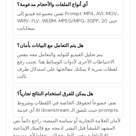
أي أنواع الملفات والأحجام مدعومة؟
نفس مجموعة فيديو إلى Prompt: MP4، AVI، MOV،
WMV، FLV، WEBM، MPEG/MPG، 3GPP، حتى 20
ميجابايت.
هل يتم التعامل مع البيانات بأمان؟
يتم تحليل الفيديو للتوليد والتعامل معه بنفس
الاحتياطات الأخرى لأدوات الوسائط هنا؛ تجنب رفع
لقطات سرية لا يمكنك معالجتها على استدلال طرف
ثالث.
هل يمكن للفرق استخدام النتائج تجارياً؟
نعم، خضوعاً لحقوقك الخاصة في اللقطات وشروط
أي خدمة AI downstream حيث تلصق الـ prompts.
لأمان العلامة التجارية أو سياسة المنصة، راجع دائماً نص
المشهد المُنشأ قبل النشر. ادمجه مع قائمتك الإبداعية
الداخلية بنفس الطريقة التي تفعلها لأي مسودة AI.