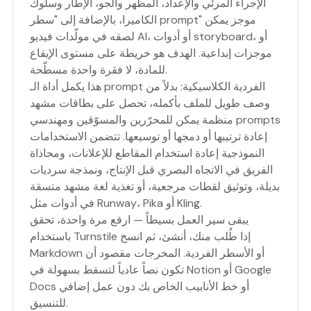
الإجراء المرئي والإعداد، المظهر والجو، الإطار وسلوك
الكاميرا، بالإضافة إلى "سطر prompt" موجز يمكن
لصقه في مولّدات فيديو AI، أو أدوات storyboard، أو
موجزات إبداعية. الهدف هو خريطة على مستوى الإيقاع
للمادة، لا فقرة واحدة مسطّحة.
هذا يكمل أداة الـ prompt الفردية الكلاسيكية: بدلاً من
وصف طويل للملف بأكمله، تحصل على بطاقات مشهد
منظمة يمكن للمحرّرين والمسوّقين ومهندسي prompts
إعادة ترتيبها أو دمجها أو توسيعها. تتضمن الاستخدامات
النموذجية إعادة استخدام المقاطع للإعلانات، ومحاذاة
الفريق في الاتجاه البصري قبل الإنتاج، ونمذجة سرديات
بديلة، وتوثيق لقطات مرجعية، أو تغذية لغة مشهد متسقة
في أدوات مثل Runway، Pika أو Kling.
يبقى سير العمل بسيطاً — ارفع مرة واحدة، تحقق
باستخدام Turnstile إذا طُلب منك، أنشئ، ثم انسخ
Markdown أو الأسطر الفردية. المخرجات مقصود أن
تكون نصاً عادياً لتسقط بسهولة في Notion أو Google
Docs أو خط الأنابيب الخاص بك دون عمل إضافي
للتنسيق.