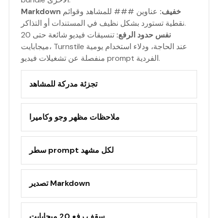
Markdown خفيف:
عناوين ### للمشاهد وقوائم
نقطية تستورد بشكل نظيف في المستندات أو التذاكر.
نفس حدود الرفع:
تنسيقات فيديو شائعة حتى 20
ميجابايت، Turnstile عند الحاجة، ودلاء استخدام يومية
منفصلة عن تشغيلات فيديو prompt الفردية.
تجزئة مدركة للمشاهد
ملاحظات مظهر وجو وكاميرا
سطر prompt لكل مشهد
تصدير Markdown
سقف رفع 20 ميجابايت