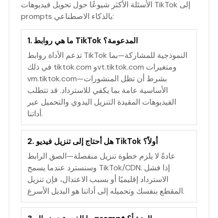
الأسئلة الأكثر شيوعًا حول تحويل فيديوهات TikTok إلى
prompts بالذكاء الاصطناعي:
1. ما هي روابط TikTok المدعومة؟
تدعم الأداة روابط TikTok النموذجية للمشاركة—بما
في ذلك tiktok.com وvt.tiktok.com ومتغيرات
vm.tiktok.com—بشرط أن تظل المنشورات
الأساسية عامة بما يكفي للاسترداد. قد تتطلب
الفيديوهات المقيدة التنزيل اليدوي والتحميل عبر
أداتنا.
2. هل أحتاج إلى تنزيل فيديو TikTok أولاً؟
عادةً لا يلزم خطوة تنزيل منفصلة—الصق الرابط
وسنسترد عندما يسمح TikTok/CDN. إذا فشل
الاسترداد إقليميًا أو بسبب الاعتدال، فإن تنزيل
المقطع بنفسك وتحميله إلى أداتنا هو البديل الأسرع.