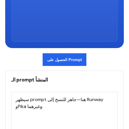
الحصول على Prompt
الـ prompt المنشأ
سيظهر prompt هنا—جاهز للنسخ إلى Runway 
وPika وغيرهما.