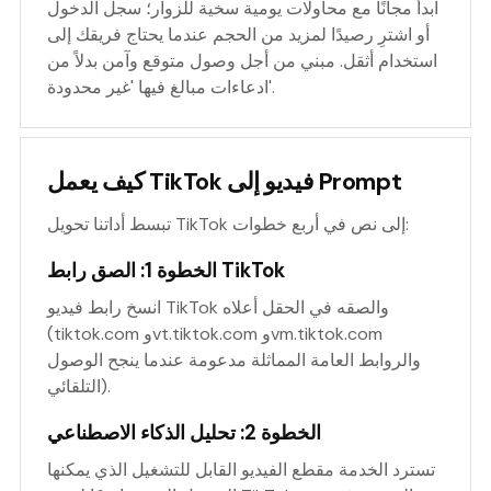
ابدأ مجانًا مع محاولات يومية سخية للزوار؛ سجل الدخول
أو اشترِ رصيدًا لمزيد من الحجم عندما يحتاج فريقك إلى
استخدام أثقل. مبني من أجل وصول متوقع وآمن بدلاً من
ادعاءات مبالغ فيها 'غير محدودة'.
كيف يعمل TikTok فيديو إلى Prompt
تبسط أداتنا تحويل TikTok إلى نص في أربع خطوات:
الخطوة 1: الصق رابط TikTok
انسخ رابط فيديو TikTok والصقه في الحقل أعلاه
(tiktok.com وvt.tiktok.com وvm.tiktok.com
والروابط العامة المماثلة مدعومة عندما ينجح الوصول
التلقائي).
الخطوة 2: تحليل الذكاء الاصطناعي
تسترد الخدمة مقطع الفيديو القابل للتشغيل الذي يمكنها