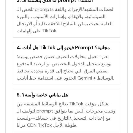
3. ما الذي يتضمنه الـ prompt المنشأ؟
تلخص الـ prompts لحظات المشهد/الإجراء، واللغة
السينمائية، والإيقاع، وإشارات الأسلوب، والنبرة
العامة بحيث يمكن للنماذج اللاحقة تقليد أو الارتجال
على إلهامات TikTok.
4. هل أدات TikTok فيديو إلى Prompt مجانية؟
نعم—تعمل محاولات الضيف ضمن حصص يومية؛
يوسع تسجيل الدخول التخصيص، والرصيد المدفوع
يغطي الفرق التي تحتاج إلى قدرة محددة. تحافظ
الحدود على استدامة خط أنابيب Gemini + الوسائط.
5. هل بياناتي خاصة وآمنة؟
نعالج الوسائط المشتقة من TikTok بشكل مؤقت
لتوليف الـ prompt ونثبت مخرجات النص بما يتوافق
مع إعدادات التسجيل/التاريخ في حسابك—وليست
مرايا CDN TikTok طويلة الأجل.