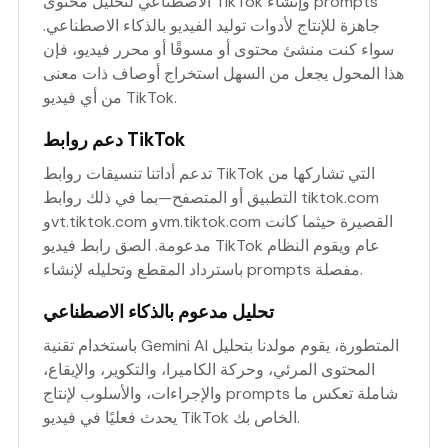
الاصطناعي لتحليل محتوى TikTok وإنشاء prompts
جاهزة للإنتاج لأدوات توليد الفيديو بالذكاء الاصطناعي.
سواء كنت منشئ محتوى أو مسوقًا أو محرر فيديو، فإن
هذا المحول يجعل من السهل استخراج أوصاف ذات معنى
من أي فيديو TikTok.
دعم روابط TikTok
تدعم أداتنا تنسيقات روابط TikTok التي تشاركها من
التطبيق أو المتصفح—بما في ذلك روابط tiktok.com
وvt.tiktok.com وvm.tiktok.com القصيرة حيثما كانت
مدعومة. الصق رابط فيديو TikTok عام ويقوم النظام
باسترداد المقطع وتحليله لإنشاء prompts مفصلة.
تحليل مدعوم بالذكاء الاصطناعي
باستخدام تقنية Gemini AI المتطورة، يقوم مولدنا بتحليل
المحتوى المرئي، وحركة الكاميرا، والتكوير، والإيقاع،
والإجراءات، والأسلوب لإنتاج prompts شاملة تعكس ما
يحدث فعليًا في فيديو TikTok الخاص بك.