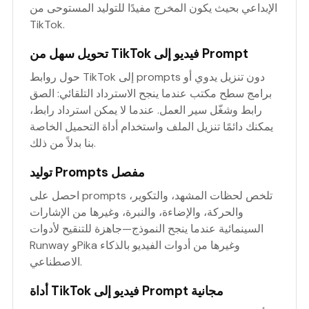
الإبداعي بحيث يكون المخرج مفيدًا للتوليد المستوحى من
TikTok.
تحويل سهل من TikTok فيديو إلى Prompt
حول روابط TikTok إلى prompts دون تنزيل يدوي أو
برامج سطح مكتب عندما ينجح الاسترداد التلقائي: الصق
رابط وشغّل سير العمل. عندما لا يمكن استرداد رابط،
يمكنك دائمًا تنزيل الملف واستخدام أداة التحميل الخاصة
بنا بدلاً من ذلك.
توليد Prompts مفصل
احصل على prompts تلخص لحظات المشهد، والتكوير،
والحركة، والإضاءة، والنبرة، وغيرها من الإشارات
السينمائية عندما ينجح النموذج—جاهزة للتنقيح لأدوات
Runway وPika وغيرها من أدوات الفيديو بالذكاء
الاصطناعي.
أداة TikTok فيديو إلى Prompt مجانية