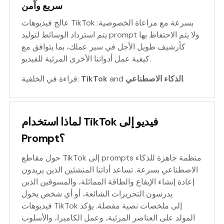
سريع وآمن
عالج فيديوهات TikTok بسرعة مع مراعاة الخصوصية:
يتم استرداد الوسائط لتوليد prompt ولا يتم الاحتفاظ بها
كأرشيف طويل الأجل في سير عملك، بما يتوافق مع
كيفية عمل أدواتنا الأخرى المرئية للفيديو.
.
الذكاء الاصطناعي
and
TikTok
قراءة في الخلفية:
لماذا استخدام TikTok فيديو إلى
Prompt؟
حول مقاطع TikTok إلى prompts منظمة جاهزة للذكاء
الاصطناعي بسرعة. تساعد أداتنا المنشئين الذين يريدون
إعادة إنشاء الإيقاع والطاقة المماثلة، والمسوقين الذين
يدرسون التحريرات الشائعة، أو أي شخص يحول
فيديوهات TikTok إلى ملخصات نصية مفصلة. يؤكد
المولد على العناصر المرئية، وعمل الكاميرا، والأسلوب