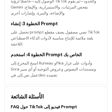
الوصول إليه—خاضعًا لرؤية TikTok والحدود—ثم يقوم
Gemini بفحص المرئيات، والاستمرارية، والإيقاع،
والإضاءة، والنبرة، وإشارات أخرى.
الخطوة 3: إنشاء Prompt
تحصل على prompt نصي مصقول يصف مقطع TikTok
بلغة ملائمة للإنتاج مناسبة لأدوات الذكاء الاصطناعي
اللاحقة.
الخطوة 4: استخدم Prompt الخاص بك
انسخ المخرج إلى Runway وPika وأدوات على غرار
Sora ومستندات النصوص وعروض التوجيه أو أي سير
عمل نص إلى فيdeo تعتمده.
الأسئلة الشائعة
FAQ حول TikTok فيديو إلى Prompt